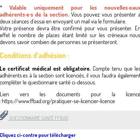
*
Valable uniquement pour les nouvelles·eau
adhérents·e·s de la section.
Vous pouvez vous présenter 
deux séances d’essai en envoyant un mail via le formulaire.
Votre présence devra être confirmé pour vous présenter. E
effet le nombre de places étant limité sur les créneaux nou
devons savoir combien de personnes se présenteront.
Conditions d’adhésion :
Le certificat médical est obligatoire.
Compte tenu que le
adhérents·es à la section sont licenciés, il vous faudra égalemen
compléter le questionnaire santé ci-dessous.
Lien vers les documents pour la licenc
: https://www.ffbad.org/pratiquer-se-licencier-licence
QUESTIONNAIRE SANTÉ FFBAD
Cliquez ci-contre pour télécharger