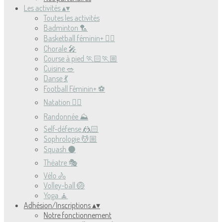
Les activités
▴
▾
Toutes les activités
Badminton 🏸
Basketball féminin+ ⛹🏻
Chorale 🎤
Course à pied 🏃🏻🏃🏼
Cuisine 🥗
Danse 💃
Football Féminin+ ⚽️
Natation 🏊🏻
Randonnée ⛰
Self-défense 🤼🏻
Sophrologie 💆🏼
Squash ⚫️
Théatre 🎭
Vélo 🚴
Volley-ball 🏐
Yoga 🧘
Adhésion/Inscriptions
▴
▾
Notre fonctionnement