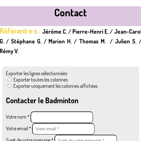
Contact
Référent·e·s :
Jérôme C. / Pierre-Henri E. / Jean-Caro
G. / Stéphane G. / Marion H. / Thomas M. / Julien S. 
Rémy V.