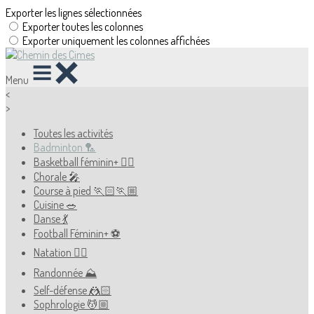
Exporter les lignes sélectionnées
Exporter toutes les colonnes
Exporter uniquement les colonnes affichées
Menu
<
>
Toutes les activités
Badminton 🏸
Basketball féminin+ ⛹🏻
Chorale 🎤
Course à pied 🏃🏻🏃🏼
Cuisine 🥗
Danse 💃
Football Féminin+ ⚽️
Natation 🏊🏻
Randonnée ⛰
Self-défense 🤼🏻
Sophrologie 💆🏼