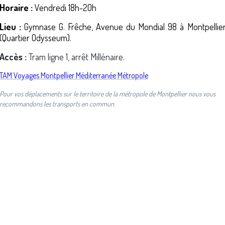
Horaire :
Vendredi 18h-20h
Lieu :
Gymnase G. Frêche, Avenue du Mondial 98 à Montpellie
(Quartier Odysseum).
Accès :
Tram ligne 1, arrêt Millénaire.
TAM Voyages Montpellier Méditerranée Métropole
Pour vos déplacements sur le territoire de la métropole de Montpellier nous vous
recommandons les transports en commun.