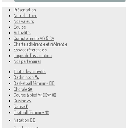
Présentation
Notre histoire
Nos valeurs
Équipe
Actualités
Compte rendu AG & CA
Charte adhérent·e et référent·e
Espace référent·e·s
Logos de l'association
Nos partenaires
Toutes les activités
Badminton 🏸
Basketball féminin+ ⛹🏻
Chorale 🎤
Course à pied 🏃🏻🏃🏼
Cuisine 🥗
Danse 💃
Football Féminin+ ⚽️
Natation 🏊🏻