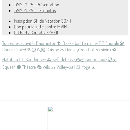
TiMM 2025 - Présentation
TiMM 2025 - Les photos
Inscription 6H de Natation 30/11
Don pour la lutte contre le VIH
DJ Party Caritative 29/11
Toutes les activités
Badminton 🏸
Basketball féminin+ ⛹🏻
Chorale 🎤
Course à pied 🏃🏻🏃🏼
Cuisine 🥗
Danse 💃
Football Féminin+ ⚽️
Natation 🏊🏻
Randonnée ⛰
Self-défense 🤼🏻
Sophrologie 💆🏼
Squash ⚫️
Théatre 🎭
Vélo 🚴
Volley-ball 🏐
Yoga 🧘