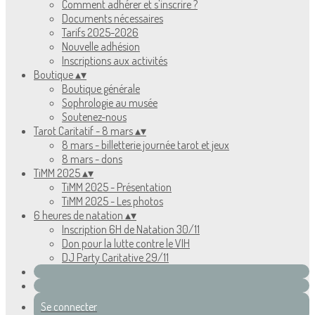
Comment adhérer et s'inscrire ?
Documents nécessaires
Tarifs 2025-2026
Nouvelle adhésion
Inscriptions aux activités
Boutique
▴
▾
Boutique générale
Sophrologie au musée
Soutenez-nous
Tarot Caritatif - 8 mars
▴
▾
8 mars - billetterie journée tarot et jeux
8 mars - dons
TiMM 2025
▴
▾
TiMM 2025 - Présentation
TiMM 2025 - Les photos
6 heures de natation
▴
▾
Inscription 6H de Natation 30/11
Don pour la lutte contre le VIH
DJ Party Caritative 29/11
Se connecter