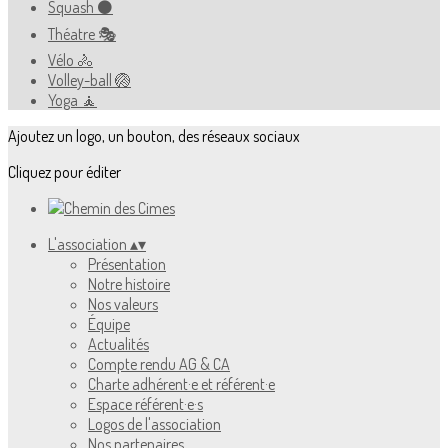
Squash ⚫️
Théatre 🎭
Vélo 🚴
Volley-ball 🏐
Yoga 🧘
Ajoutez un logo, un bouton, des réseaux sociaux
Cliquez pour éditer
L'association
▴
▾
Présentation
Notre histoire
Nos valeurs
Équipe
Actualités
Compte rendu AG & CA
Charte adhérent·e et référent·e
Espace référent·e·s
Logos de l'association
Nos partenaires