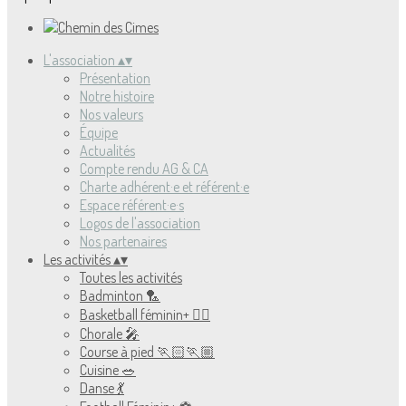
L'association
▴
▾
Présentation
Notre histoire
Nos valeurs
Équipe
Actualités
Compte rendu AG & CA
Charte adhérent·e et référent·e
Espace référent·e·s
Logos de l'association
Nos partenaires
Les activités
▴
▾
Toutes les activités
Badminton 🏸
Basketball féminin+ ⛹🏻
Chorale 🎤
Course à pied 🏃🏻🏃🏼
Cuisine 🥗
Danse 💃