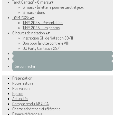
Tarot Caritatif - 8 mars
▴
▾
8 mars - billetterie journée tarot et jeux
8 mars - dons
TiMM 2025
▴
▾
TiMM 2025 - Présentation
TiMM 2025 - Les photos
6 heures de natation
▴
▾
Inscription 6H de Natation 30/11
Don pour la lutte contre le VIH
DJ Party Caritative 29/11
Se connecter
Présentation
Notre histoire
Nos valeurs
Équipe
Actualités
Compte rendu AG & CA
Charte adhérent·e et référent·e
Espace référent·e·s