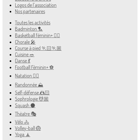
Logos de l'association
Nos partenaires
Toutes les activités
Badminton 🏸
Basketball féminin+ ⛹🏻
Chorale 🎤
Course à pied 🏃🏻🏃🏼
Cuisine 🥗
Danse 💃
Football Féminin+ ⚽️
Natation 🏊🏻
Randonnée ⛰
Self-défense 🤼🏻
Sophrologie 💆🏼
Squash ⚫️
Théatre 🎭
Vélo 🚴
Volley-ball 🏐
Yoga 🧘