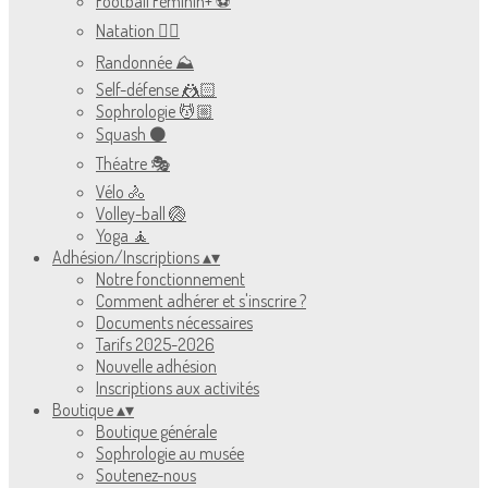
Football Féminin+ ⚽️
Natation 🏊🏻
Randonnée ⛰
Self-défense 🤼🏻
Sophrologie 💆🏼
Squash ⚫️
Théatre 🎭
Vélo 🚴
Volley-ball 🏐
Yoga 🧘
Adhésion/Inscriptions
▴
▾
Notre fonctionnement
Comment adhérer et s'inscrire ?
Documents nécessaires
Tarifs 2025-2026
Nouvelle adhésion
Inscriptions aux activités
Boutique
▴
▾
Boutique générale
Sophrologie au musée
Soutenez-nous