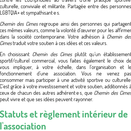
culturelle, conviviale et militante. Partagée entre des personne
LGBTQIA+ et sympathisant·e·s.
Chemin des Cimes
regroupe ainsi des personnes qui partagen
ces mêmes valeurs, comme la volonté d’œuvrer pour les affirme
dans la société contemporaine. Votre adhésion à
Chemin de
Cimes
traduit votre soutien à ces idées et ces valeurs.
En choisissant
Chemin des Cimes
plutôt qu’un établissemen
sportif/culturel commercial, vous faites également le choix d
vous impliquer, à votre échelle, dans l’organisation et l
fonctionnement d’une association. Vous ne venez pa
consommer mais participer à une activité sportive ou culturelle
C’est grâce à votre investissement et votre soutien, additionnés 
ceux de chacun des autres adhérent·e·s, que
Chemin des Cime
peut vivre et que ses idées peuvent rayonner.
S
tatuts et règlement intérieur de
l'association