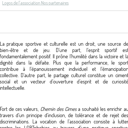
Logos de l'association
Nos partenaires
La pratique sportive et culturelle est un droit, une source d
bien-être et de jeu. D’une part, l’esprit sportif es
fondamentalement positif. Il prône l’humilité dans la victoire et l
dignité dans la défaite. Plus que la performance, le spor
contribue à l’épanouissement individuel et l’émancipatio
collective. D’autre part, le partage culturel constitue un cimen
social et un vecteur d’ouverture d’esprit et de curiosit
intellectuelle.
Fort de ces valeurs,
Chemin des Cimes
a souhaité les enrichir a
travers d’un principe d’inclusion, de tolérance et de rejet de
discriminations. La vocation de l’association consiste à lutte
contre les LGBTphobies au travers d’une pratique sportive