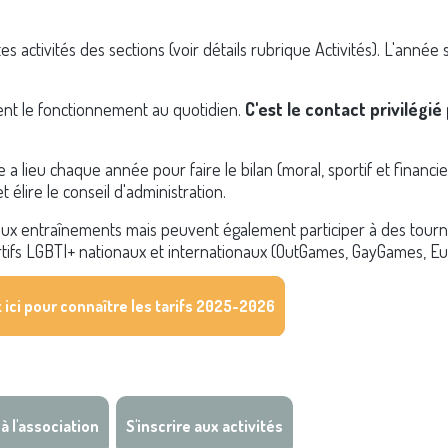
s activités des sections (voir détails rubrique Activités). L'année 
rent le fonctionnement au quotidien.
C'est le contact privilégié
lieu chaque année pour faire le bilan (moral, sportif et financier
t élire le conseil d'administration.
aux entraînements mais peuvent également participer à des tourno
tifs LGBTI+ nationaux et internationaux (OutGames, GayGames, E
 ici pour connaître les tarifs 2025-2026
tion :
à l'association
S'inscrire aux activités