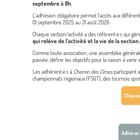
septembre à 8h.
L'adhésion obligatoire permet l'accès aux différente
01 septembre 2025 au 31 août 2026.
Chaque section/activité a des référent·e·s qui gè
qui relève de l'activité et la vie de la section.
Comme toute association, une assemblée générale a 
passée, définir les objectifs pour la saison à venir e
Les adhérent·e·s à
Chemin des Cimes
participent 
championnats régionaux (FSGT), des tournois spor
Cliquez
Deux tarifs sont proposés pour adhérer à l'associa
Adhérer 