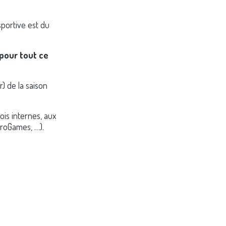
sportive est du
 pour tout ce
) de la saison
is internes, aux
uroGames, …).