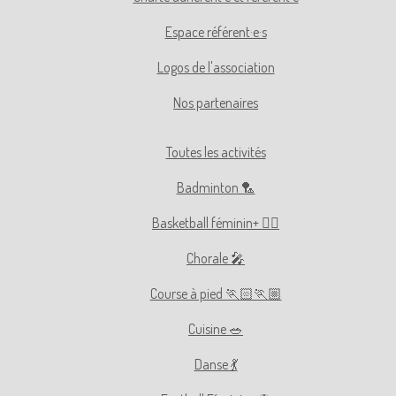
Espace référent·e·s
Logos de l'association
Nos partenaires
Toutes les activités
Badminton 🏸
Basketball féminin+ ⛹🏻
Chorale 🎤
Course à pied 🏃🏻🏃🏼
Cuisine 🥗
Danse 💃