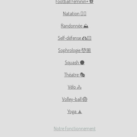
Football Féminin+ ⚽️
Natation 🏊🏻
Randonnée ⛰
Self-défense 🤼🏻
Sophrologie 💆🏼
Squash ⚫️
Théatre 🎭
Vélo 🚴
Volley-ball 🏐
Yoga 🧘
Notre fonctionnement