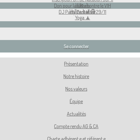
Vélo 🚴
Don pour la lutte contre le VIH
Volley-ball 🏐
DJ Party Caritative 29/11
Yoga 🧘
Se connecter
Présentation
Notre histoire
Nos valeurs
Équipe
Actualités
Compte rendu AG & CA
Charte adhérent·e et référent·e