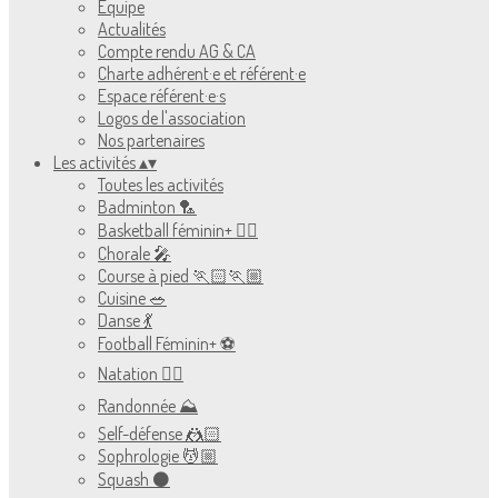
Équipe
Actualités
Compte rendu AG & CA
Charte adhérent·e et référent·e
Espace référent·e·s
Logos de l'association
Nos partenaires
Les activités
▴
▾
Toutes les activités
Badminton 🏸
Basketball féminin+ ⛹🏻
Chorale 🎤
Course à pied 🏃🏻🏃🏼
Cuisine 🥗
Danse 💃
Football Féminin+ ⚽️
Natation 🏊🏻
Randonnée ⛰
Self-défense 🤼🏻
Sophrologie 💆🏼
Squash ⚫️