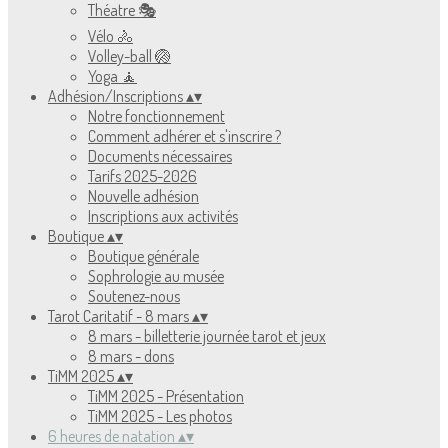
Théatre 🎭
Vélo 🚴
Volley-ball 🏐
Yoga 🧘
Adhésion/Inscriptions
▴
▾
Notre fonctionnement
Comment adhérer et s'inscrire ?
Documents nécessaires
Tarifs 2025-2026
Nouvelle adhésion
Inscriptions aux activités
Boutique
▴
▾
Boutique générale
Sophrologie au musée
Soutenez-nous
Tarot Caritatif - 8 mars
▴
▾
8 mars - billetterie journée tarot et jeux
8 mars - dons
TiMM 2025
▴
▾
TiMM 2025 - Présentation
TiMM 2025 - Les photos
6 heures de natation
▴
▾